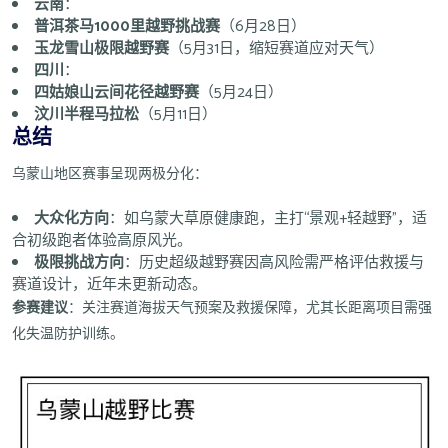
云南
：
普洱茶马1000里越野挑战赛
（6月28日）
玉龙雪山极限越野赛
（5月31日，缩短赛道应对天气）
四川
：
四姑娘山云间花径越野赛
（5月24日）
汶川半程马拉松
（5月11日）
总结
乌蒙山地区赛事呈现两极分化：
大众化方向
：如乌蒙大草原健康跑，主打“景观+轻越野”，适
合初级跑者体验高原风光。
极限挑战方向
：历史超级越野赛因高风险需严格评估救援与
赛道设计，近年未更新动态。
参赛建议
：关注赛道海拔天气预案及救援保障，尤其长距离项目需强
化失温防护训练。