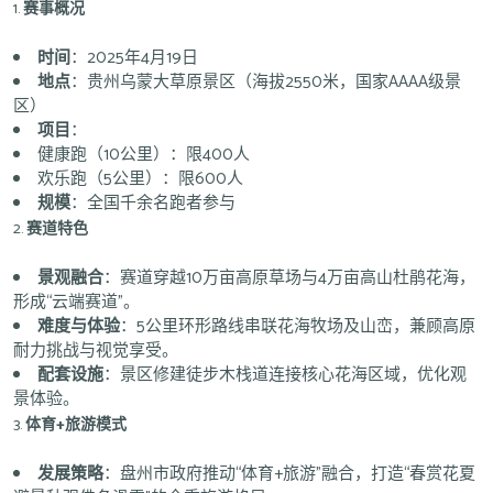
1.
赛事概况
时间
：2025年4月19日
地点
：贵州乌蒙大草原景区（海拔2550米，国家AAAA级景
区）
项目
：
健康跑（10公里）：限400人
欢乐跑（5公里）：限600人
规模
：全国千余名跑者参与
2.
赛道特色
景观融合
：赛道穿越10万亩高原草场与4万亩高山杜鹃花海，
形成“云端赛道”。
难度与体验
：5公里环形路线串联花海牧场及山峦，兼顾高原
耐力挑战与视觉享受。
配套设施
：景区修建徒步木栈道连接核心花海区域，优化观
景体验。
3.
体育+旅游模式
发展策略
：盘州市政府推动“体育+旅游”融合，打造“春赏花夏