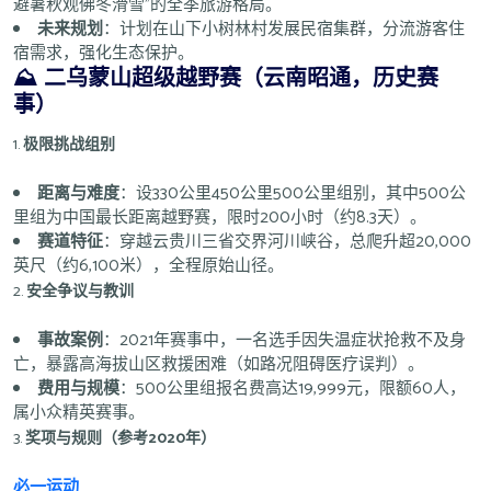
避暑秋观佛冬滑雪”的全季旅游格局。
未来规划
：计划在山下小树林村发展民宿集群，分流游客住
宿需求，强化生态保护。
⛰️
二乌蒙山超级越野赛（云南昭通，历史赛
事）
1.
极限挑战组别
距离与难度
：设330公里450公里500公里组别，其中500公
里组为中国最长距离越野赛，限时200小时（约8.3天）。
赛道特征
：穿越云贵川三省交界河川峡谷，总爬升超20,000
英尺（约6,100米），全程原始山径。
2.
安全争议与教训
事故案例
：2021年赛事中，一名选手因失温症状抢救不及身
亡，暴露高海拔山区救援困难（如路况阻碍医疗误判）。
费用与规模
：500公里组报名费高达19,999元，限额60人，
属小众精英赛事。
3.
奖项与规则（参考2020年）
必一运动