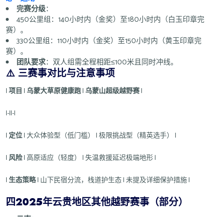
完赛分级
：
450公里组：140小时内（金奖）至180小时内（白玉印章完
赛）。
330公里组：110小时内（金奖）至150小时内（黄玉印章完
赛）。
团队要求
：双人组需全程相距≤100米且同时冲线。
⚠️
三赛事对比与注意事项
|
项目
|
乌蒙大草原健康跑
|
乌蒙山超级越野赛
|
|-||-|
|
定位
| 大众体验型（低门槛） | 极限挑战型（精英选手） |
|
风险
| 高原适应（轻度） | 失温救援延迟极端地形 |
|
生态策略
| 山下民宿分流，栈道护生态 | 未提及详细保护措施 |
四2025年云贵地区其他越野赛事
（部分）